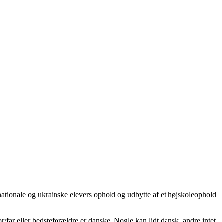
nationale og ukrainske elevers ophold og udbytte af et højskoleophold
/far eller bedsteforældre er danske. Nogle kan lidt dansk, andre intet.