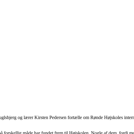
Fuglsbjerg og lærer Kirsten Pedersen fortælle om Rønde Højskoles inter
på forskellig måde har fundet frem til Højskolen. Nogle af dem, fordi mor