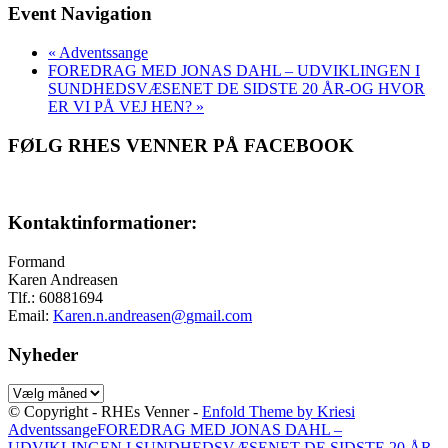
Event Navigation
«
Adventssange
FOREDRAG MED JONAS DAHL – UDVIKLINGEN I
SUNDHEDSVÆSENET DE SIDSTE 20 ÅR-OG HVOR
ER VI PÅ VEJ HEN?
»
FØLG RHES VENNER PÅ FACEBOOK
Kontaktinformationer:
Formand
Karen Andreasen
Tlf.: 60881694
Email:
Karen.n.andreasen@
gmail.com
Nyheder
Nyheder
© Copyright - RHEs Venner -
Enfold Theme by Kriesi
Adventssange
FOREDRAG MED JONAS DAHL –
UDVIKLINGEN I SUNDHEDSVÆSENET DE SIDSTE 20 ÅR-