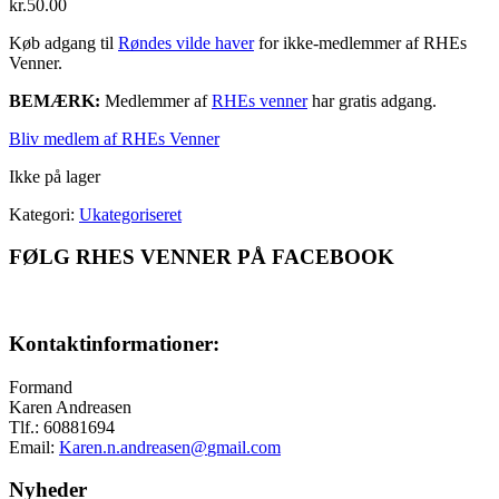
kr.
50.00
Køb adgang til
Røndes vilde haver
for ikke-medlemmer af RHEs
Venner.
BEMÆRK:
Medlemmer af
RHEs venner
har gratis adgang.
Bliv medlem af RHEs Venner
Ikke på lager
Kategori:
Ukategoriseret
FØLG RHES VENNER PÅ FACEBOOK
Kontaktinformationer:
Formand
Karen Andreasen
Tlf.: 60881694
Email:
Karen.n.andreasen@
gmail.com
Nyheder