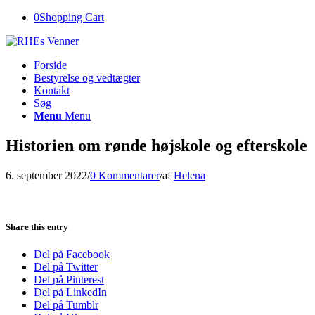
0
Shopping Cart
Forside
Bestyrelse og vedtægter
Kontakt
Søg
Menu
Menu
Historien om rønde højskole og efterskole
6. september 2022
/
0 Kommentarer
/
af
Helena
Share this entry
Del på Facebook
Del på Twitter
Del på Pinterest
Del på LinkedIn
Del på Tumblr