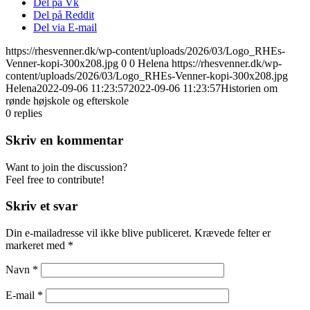
Del på Vk
Del på Reddit
Del via E-mail
https://rhesvenner.dk/wp-content/uploads/2026/03/Logo_RHEs-
Venner-kopi-300x208.jpg
0
0
Helena
https://rhesvenner.dk/wp-
content/uploads/2026/03/Logo_RHEs-Venner-kopi-300x208.jpg
Helena
2022-09-06 11:23:57
2022-09-06 11:23:57
Historien om
rønde højskole og efterskole
0
replies
Skriv en kommentar
Want to join the discussion?
Feel free to contribute!
Skriv et svar
Din e-mailadresse vil ikke blive publiceret.
Krævede felter er
markeret med
*
Navn
*
E-mail
*